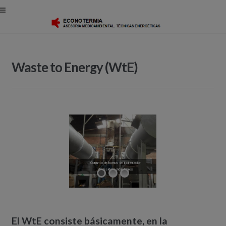
Ir
Ir
a
al
la
contenido
navegación
Waste to Energy (WtE)
Conjunto de hornos de incineración
de residuos industriales
El WtE consiste básicamente, en la