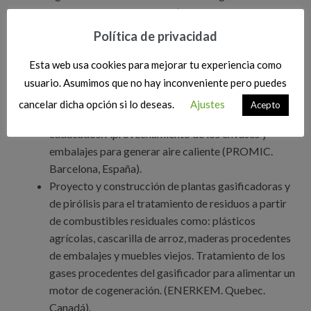
capacidad de evaporación (Banyoles, Girona.
España).
Política de privacidad
Proyecto, diseño, construcción y puesta en marcha
de una planta de incineración de animales y residuos
Esta web usa cookies para mejorar tu experiencia como
de laboratorios farmacéuticos (SEIACO.
usuario. Asumimos que no hay inconveniente pero puedes
Canovelles. España)
cancelar dicha opción si lo deseas.
Ajustes
Acepto
Desarrollo de un secador de restos de alimentos
caducados. Aprovechamiento de los envases y
embalajes para generar aire caliente (PROMIC.
Barcelona, España).
Proyecto y construcción de plantas gasificadoras y
de pirólisis para el tratamiento de residuos a partir
de combustibles residuales como: plásticos
agrícolas, cascarilla de arroz, maderas procedentes
de embalajes y muebles viejos. Tratamiento de los
gases procedentes del gasificador para alimentar un
motor de cogeneración. (ENERKEM. Quebec.
Canadá).